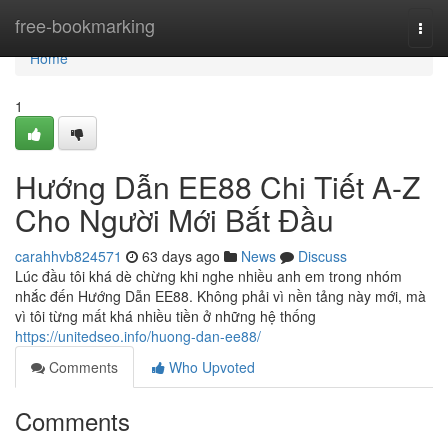
Home
free-bookmarking
Togg
navi
Home
1
Hướng Dẫn EE88 Chi Tiết A-Z
Cho Người Mới Bắt Đầu
carahhvb824571
63 days ago
News
Discuss
Lúc đầu tôi khá dè chừng khi nghe nhiều anh em trong nhóm
nhắc đến Hướng Dẫn EE88. Không phải vì nền tảng này mới, mà
vì tôi từng mất khá nhiều tiền ở những hệ thống
https://unitedseo.info/huong-dan-ee88/
Comments
Who Upvoted
Comments