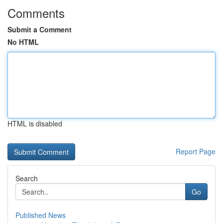
Comments
Submit a Comment
No HTML
HTML is disabled
Report Page
Search
Go
Published News