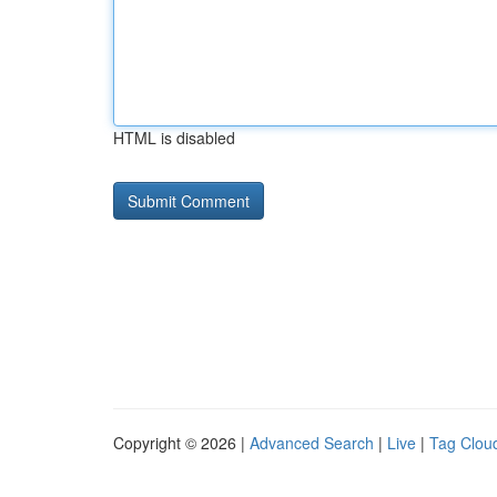
HTML is disabled
Copyright © 2026 |
Advanced Search
|
Live
|
Tag Clou