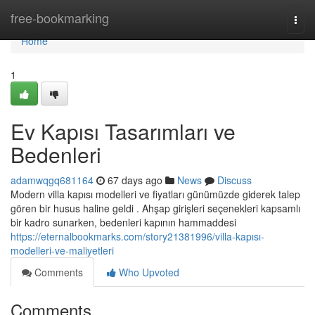
Home
free-bookmarking
Togg
navi
Home
1
Ev Kapısı Tasarımları ve
Bedenleri
adamwqgq681164
67 days ago
News
Discuss
Modern villa kapısı modelleri ve fiyatları günümüzde giderek talep
gören bir husus haline geldi . Ahşap girişleri seçenekleri kapsamlı
bir kadro sunarken, bedenleri kapının hammaddesi
https://eternalbookmarks.com/story21381996/villa-kapısı-
modelleri-ve-maliyetleri
Comments
Who Upvoted
Comments