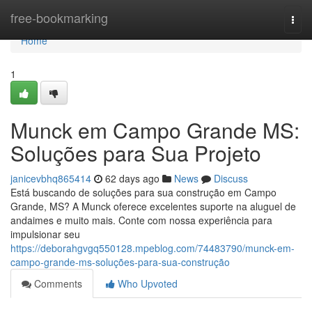
Home
free-bookmarking
Togg
navi
Home
1
Munck em Campo Grande MS:
Soluções para Sua Projeto
janicevbhq865414
62 days ago
News
Discuss
Está buscando de soluções para sua construção em Campo
Grande, MS? A Munck oferece excelentes suporte na aluguel de
andaimes e muito mais. Conte com nossa experiência para
impulsionar seu
https://deborahgvgq550128.mpeblog.com/74483790/munck-em-
campo-grande-ms-soluções-para-sua-construção
Comments
Who Upvoted