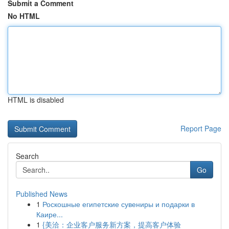
Submit a Comment
No HTML
HTML is disabled
Report Page
Search
Go
Published News
1
Роскошные египетские сувениры и подарки в
Каире...
1
{美洽：企业客户服务新方案，提高客户体验