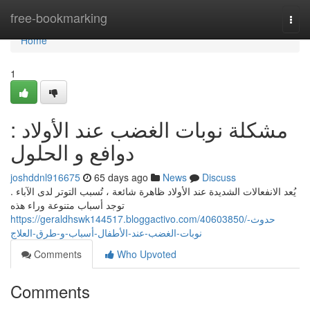
Home
free-bookmarking
Togg
navi
Home
1
مشكلة نوبات الغضب عند الأولاد :
دوافع و الحلول
joshddnl916675
65 days ago
News
Discuss
يُعد الانفعالات الشديدة عند الأولاد ظاهرة شائعة ، تُسبب التوتر لدى الآباء .
توجد أسباب متنوعة وراء هذه
https://geraldhswk144517.bloggactivo.com/40603850/حدوث-
نوبات-الغضب-عند-الأطفال-أسباب-و-طرق-العلاج
Comments
Who Upvoted
Comments