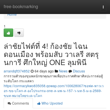
Home
free-bookmarking
Togg
navi
Home
1
ล่าชัยไฟต์ที่ 4! ก้องชัย ไฉน
ดอนเมือง พร้อมสับ วาเลรี สตรุ
นการี ศึกใหญ่ ONE ลุมพินี
arrandqft374852
64 days ago
News
Discuss
การรวมตัวของขุนพลนักชกคุณภาพเพื่อประกาศศักดาศิลปะการต่อสู้
ระดับโลก กระแสคว
https://cormacykwo835058.qowap.com/100628067/ซอฟต-พาวเว
อร-ขย-บโลก-ส-องโปรแกรม-one-ล-มพ-น-157-ว-นท-5-ม-ย-2569-
ขนท-พมวยไทยระด-บโลก
Comments
Who Upvoted