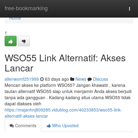
Home
free-bookmarking
Togg
navi
Home
1
WSO55 Link Alternatif: Akses
Lancar
allenwxmf251999
63 days ago
News
Discuss
Mencari akses ke platform WSO55? Jangan khawatir , karena
tautan alternatif WSO55 siap untuk menjamin Anda akses berjudi
tanpa ada gangguan . Kadang-kadang situs utama WSO55 tidak
dapat diakses oleh
https://majanhnj809285.vidublog.com/40233853/wso55-link-
alternatif-akses-lancar
Comments
Who Upvoted