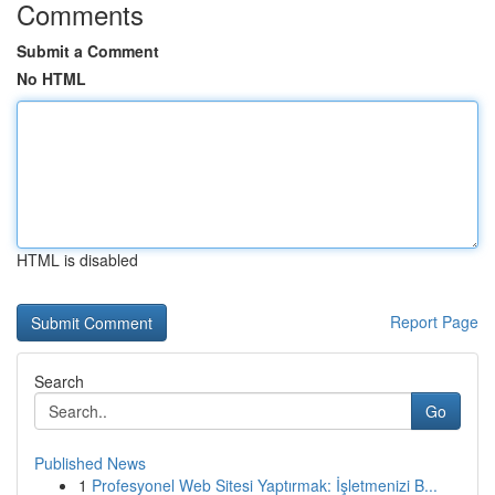
Comments
Submit a Comment
No HTML
HTML is disabled
Report Page
Search
Go
Published News
1
Profesyonel Web Sitesi Yaptırmak: İşletmenizi B...