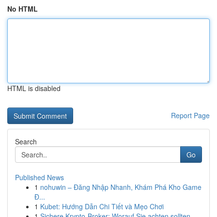
No HTML
HTML is disabled
Report Page
Search
Go
Published News
1
nohuwin – Đăng Nhập Nhanh, Khám Phá Kho Game
Đ...
1
Kubet: Hướng Dẫn Chi Tiết và Mẹo Chơi
1
Sichere Krypto-Broker: Worauf Sie achten sollten