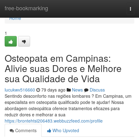
Home
free-bookmarking
Togg
navi
Home
1
Osteopata em Campinas:
Alivie suas Dores e Melhore
sua Qualidade de Vida
lucukwv516660
79 days ago
News
Discuss
Sentindo desconforto nas regiões lombares ? Em Campinas, um
especialista em osteopatia qualificado pode te ajudar! Nossa
abordagem osteopática oferece tratamentos eficazes para
reduzir dores e melhorar a sua
https://brontehtsl206483.webbuzzfeed.com/profile
Comments
Who Upvoted