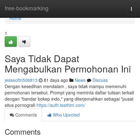
Home
free-bookmarking
Togg
navi
Home
1
Saya Tidak Dapat
Mengabulkan Permohonan Ini
jesseoftn506813
81 days ago
News
Discuss
Dengan kesedihan mendalam , saya tidak mampu memenuhi
permohonan tersebut. Prompt yang meminta daftar tulisan terkait
dengan "bandar bokep indo," yang diterjemahkan sebagai "pusat
situs pornografi
https://auth.testhim.com/
Comments
Who Upvoted
Comments