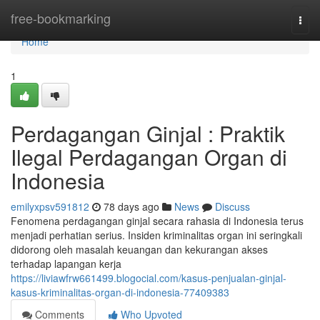
Home
free-bookmarking
Togg
navi
Home
1
Perdagangan Ginjal : Praktik
Ilegal Perdagangan Organ di
Indonesia
emilyxpsv591812
78 days ago
News
Discuss
Fenomena perdagangan ginjal secara rahasia di Indonesia terus
menjadi perhatian serius. Insiden kriminalitas organ ini seringkali
didorong oleh masalah keuangan dan kekurangan akses
terhadap lapangan kerja
https://liviawfrw661499.blogocial.com/kasus-penjualan-ginjal-
kasus-kriminalitas-organ-di-indonesia-77409383
Comments
Who Upvoted