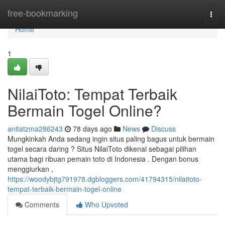
Home
free-bookmarking
Togg
navi
Home
1
NilaiToto: Tempat Terbaik
Bermain Togel Online?
anitatzma286243
78 days ago
News
Discuss
Mungkinkah Anda sedang ingin situs paling bagus untuk bermain
togel secara daring ? Situs NilaiToto dikenal sebagai pilihan
utama bagi ribuan pemain toto di Indonesia . Dengan bonus
menggiurkan ,
https://woodybjtg791978.dgbloggers.com/41794315/nilaitoto-
tempat-terbaik-bermain-togel-online
Comments
Who Upvoted