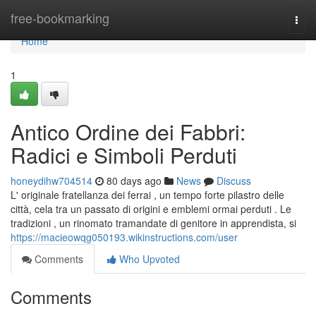
Home
free-bookmarking
Togg
navi
Home
1
Antico Ordine dei Fabbri:
Radici e Simboli Perduti
honeydihw704514
80 days ago
News
Discuss
L' originale fratellanza dei ferrai , un tempo forte pilastro delle
città, cela tra un passato di origini e emblemi ormai perduti . Le
tradizioni , un rinomato tramandate di genitore in apprendista, si
https://macieowqg050193.wikinstructions.com/user
Comments
Who Upvoted
Comments