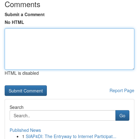
Comments
Submit a Comment
No HTML
HTML is disabled
Report Page
Search
Go
Published News
1
SIAP4DI: The Entryway to Internet Participat...