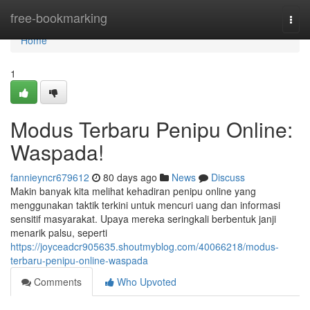
Home
free-bookmarking
Togg
navi
Home
1
Modus Terbaru Penipu Online:
Waspada!
fannieyncr679612
80 days ago
News
Discuss
Makin banyak kita melihat kehadiran penipu online yang
menggunakan taktik terkini untuk mencuri uang dan informasi
sensitif masyarakat. Upaya mereka seringkali berbentuk janji
menarik palsu, seperti
https://joyceadcr905635.shoutmyblog.com/40066218/modus-
terbaru-penipu-online-waspada
Comments
Who Upvoted