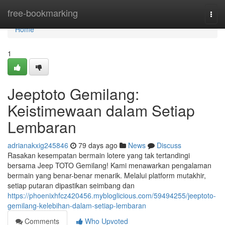
Home
free-bookmarking
Togg
navi
Home
1
Jeeptoto Gemilang:
Keistimewaan dalam Setiap
Lembaran
adrianakxig245846
79 days ago
News
Discuss
Rasakan kesempatan bermain lotere yang tak tertandingi
bersama Jeep TOTO Gemilang! Kami menawarkan pengalaman
bermain yang benar-benar menarik. Melalui platform mutakhir,
setiap putaran dipastikan seimbang dan
https://phoenixhfcz420456.mybloglicious.com/59494255/jeeptoto-
gemilang-kelebihan-dalam-setiap-lembaran
Comments
Who Upvoted