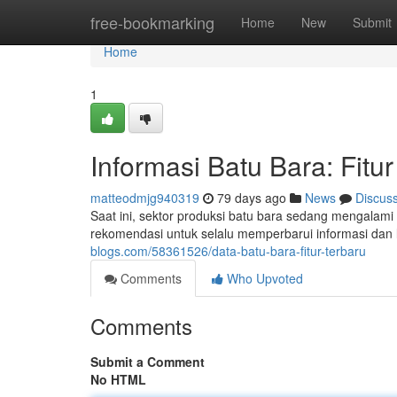
Home
free-bookmarking
Home
New
Submit
Home
1
Informasi Batu Bara: Fitu
matteodmjg940319
79 days ago
News
Discus
Saat ini, sektor produksi batu bara sedang mengalami 
rekomendasi untuk selalu memperbarui informasi dan 
blogs.com/58361526/data-batu-bara-fitur-terbaru
Comments
Who Upvoted
Comments
Submit a Comment
No HTML