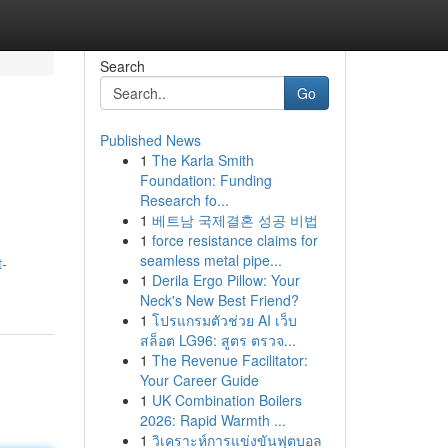
Search
Go
Published News
1
The Karla Smith
Foundation: Funding
Research fo...
1
베트남 국제결혼 성공 비법
1
force resistance claims for
,
seamless metal pipe...
t-
1
Derila Ergo Pillow: Your
Neck's New Best Friend?
1
โปรแกรมตัวช่วย AI เว็บ
สล็อต LG96: สูตร ตรวจ...
1
The Revenue Facilitator:
Your Career Guide
1
UK Combination Boilers
2026: Rapid Warmth ...
1
วิเคราะห์การแข่งขันฟุตบอล