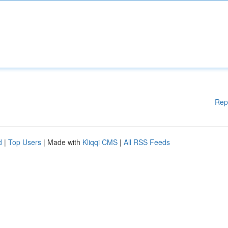
Rep
d
|
Top Users
| Made with
Kliqqi CMS
|
All RSS Feeds