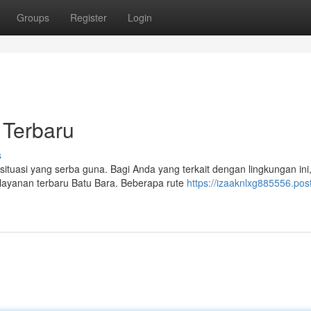
Groups
Register
Login
r Terbaru
s
situasi yang serba guna. Bagi Anda yang terkait dengan lingkungan ini
layanan terbaru Batu Bara. Beberapa rute
https://izaaknlxg885556.pos