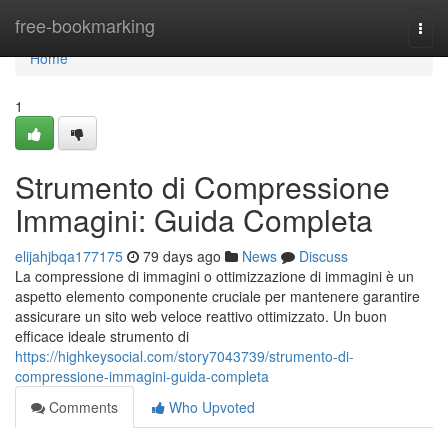
Home
free-bookmarking
Togg
navi
Home
1
Strumento di Compressione
Immagini: Guida Completa
elijahjbqa177175
79 days ago
News
Discuss
La compressione di immagini o ottimizzazione di immagini è un
aspetto elemento componente cruciale per mantenere garantire
assicurare un sito web veloce reattivo ottimizzato. Un buon
efficace ideale strumento di
https://highkeysocial.com/story7043739/strumento-di-
compressione-immagini-guida-completa
Comments
Who Upvoted