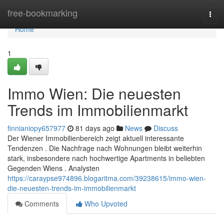
Home
free-bookmarking
Togg
navi
Home
1
Immo Wien: Die neuesten
Trends im Immobilienmarkt
finnianiopy657977
81 days ago
News
Discuss
Der Wiener Immobilienbereich zeigt aktuell interessante
Tendenzen . Die Nachfrage nach Wohnungen bleibt weiterhin
stark, insbesondere nach hochwertige Apartments in beliebten
Gegenden Wiens . Analysten
https://caraypse974896.blogaritma.com/39238615/immo-wien-
die-neuesten-trends-im-immobilienmarkt
Comments
Who Upvoted