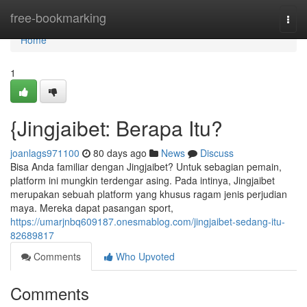
Home
free-bookmarking
Togg
navi
Home
1
{Jingjaibet: Berapa Itu?
joanlags971100
80 days ago
News
Discuss
Bisa Anda familiar dengan Jingjaibet? Untuk sebagian pemain,
platform ini mungkin terdengar asing. Pada intinya, Jingjaibet
merupakan sebuah platform yang khusus ragam jenis perjudian
maya. Mereka dapat pasangan sport,
https://umarjnbq609187.onesmablog.com/jingjaibet-sedang-itu-
82689817
Comments
Who Upvoted
Comments