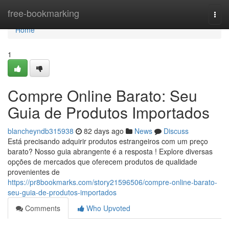
Home
free-bookmarking
Togg
navi
Home
1
Compre Online Barato: Seu
Guia de Produtos Importados
blancheyndb315938
82 days ago
News
Discuss
Está precisando adquirir produtos estrangeiros com um preço
barato? Nosso guia abrangente é a resposta ! Explore diversas
opções de mercados que oferecem produtos de qualidade
provenientes de
https://pr8bookmarks.com/story21596506/compre-online-barato-
seu-guia-de-produtos-importados
Comments
Who Upvoted