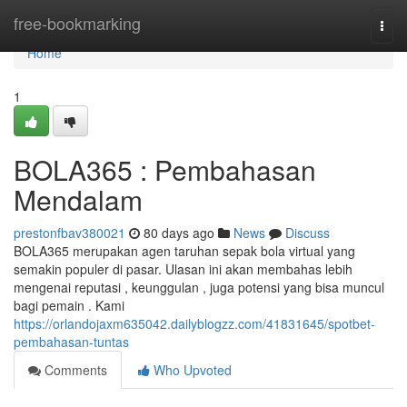
Home
free-bookmarking
Togg
navi
Home
1
BOLA365 : Pembahasan
Mendalam
prestonfbav380021
80 days ago
News
Discuss
BOLA365 merupakan agen taruhan sepak bola virtual yang
semakin populer di pasar. Ulasan ini akan membahas lebih
mengenai reputasi , keunggulan , juga potensi yang bisa muncul
bagi pemain . Kami
https://orlandojaxm635042.dailyblogzz.com/41831645/spotbet-
pembahasan-tuntas
Comments
Who Upvoted