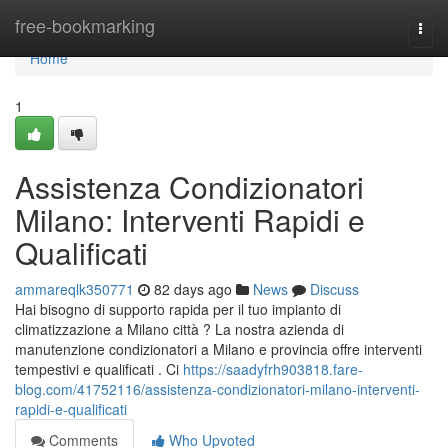
Home
free-bookmarking
Togg
navi
Home
1
Assistenza Condizionatori
Milano: Interventi Rapidi e
Qualificati
ammareqlk350771
82 days ago
News
Discuss
Hai bisogno di supporto rapida per il tuo impianto di
climatizzazione a Milano città ? La nostra azienda di
manutenzione condizionatori a Milano e provincia offre interventi
tempestivi e qualificati . Ci
https://saadyfrh903818.fare-
blog.com/41752116/assistenza-condizionatori-milano-interventi-
rapidi-e-qualificati
Comments
Who Upvoted