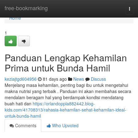
Home
free-bookmarking
Togg
navi
Home
1
Panduan Lengkap Kehamilan
Prima untuk Bunda Hamil
keziajtgd604956
81 days ago
News
Discuss
Menjelang masa kehamilan, penting bagi ibu untuk mengetahui
makna nutrisi yang terbaik . Panduan ini akan membahas secara
mendalam beragam hal yang berdampak kondisi mendatang
buah hati dan
https://orlandoppla882442.blog-
kids.com/41708313/rahasia-kehamilan-sehat-kehamilan-ideal-
untuk-bunda-hamil
Comments
Who Upvoted