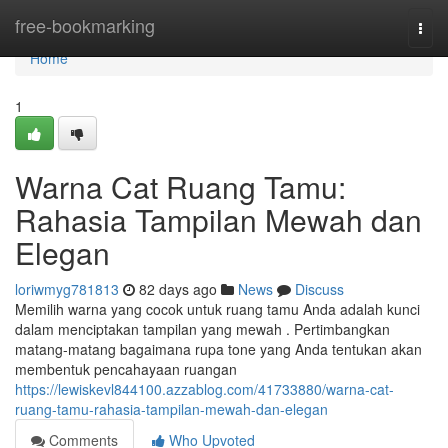
Home
free-bookmarking
Togg
navi
Home
1
Warna Cat Ruang Tamu:
Rahasia Tampilan Mewah dan
Elegan
loriwmyg781813
82 days ago
News
Discuss
Memilih warna yang cocok untuk ruang tamu Anda adalah kunci
dalam menciptakan tampilan yang mewah . Pertimbangkan
matang-matang bagaimana rupa tone yang Anda tentukan akan
membentuk pencahayaan ruangan
https://lewiskevl844100.azzablog.com/41733880/warna-cat-
ruang-tamu-rahasia-tampilan-mewah-dan-elegan
Comments
Who Upvoted