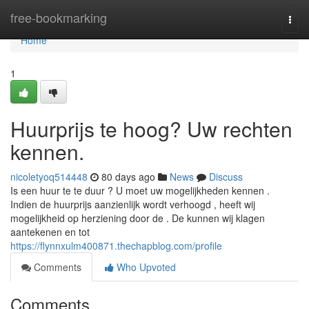
Home
free-bookmarking
Togg
navi
Home
1
Huurprijs te hoog? Uw rechten
kennen.
nicoletyoq514448
80 days ago
News
Discuss
Is een huur te te duur ? U moet uw mogelijkheden kennen .
Indien de huurprijs aanzienlijk wordt verhoogd , heeft wij
mogelijkheid op herziening door de . De kunnen wij klagen
aantekenen en tot
https://flynnxulm400871.thechapblog.com/profile
Comments
Who Upvoted
Comments