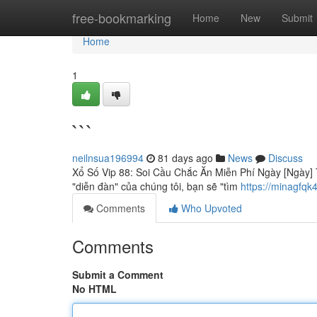
Home
free-bookmarking
Home
New
Submit
Home
1
```
neilnsua196994
81 days ago
News
Discuss
Xổ Số Vip 88: Soi Cầu Chắc Ăn Miễn Phí Ngày [Ngày] T
"diễn đàn" của chúng tôi, bạn sẽ "tìm
https://minagfq
Comments
Who Upvoted
Comments
Submit a Comment
No HTML