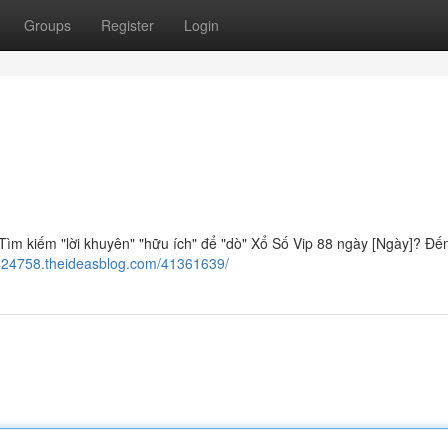
Groups
Register
Login
ìm kiếm "lời khuyên" "hữu ích" để "dò" Xổ Số Vip 88 ngày [Ngày]? Đến
k424758.theideasblog.com/41361639/