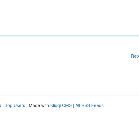
Rep
d
|
Top Users
| Made with
Kliqqi CMS
|
All RSS Feeds