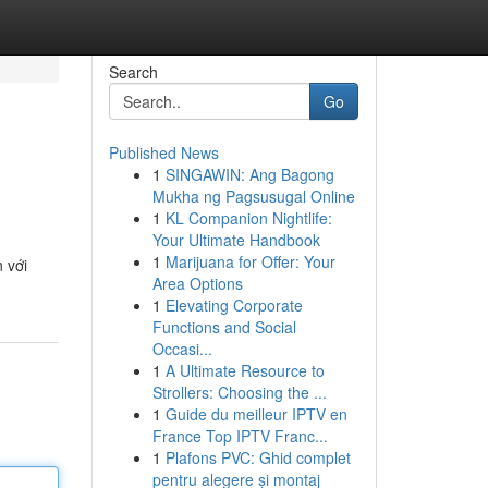
Search
Go
Published News
1
SINGAWIN: Ang Bagong
Mukha ng Pagsusugal Online
1
KL Companion Nightlife:
Your Ultimate Handbook
1
Marijuana for Offer: Your
 với
Area Options
1
Elevating Corporate
Functions and Social
Occasi...
1
A Ultimate Resource to
Strollers: Choosing the ...
1
Guide du meilleur IPTV en
France Top IPTV Franc...
1
Plafons PVC: Ghid complet
pentru alegere și montaj