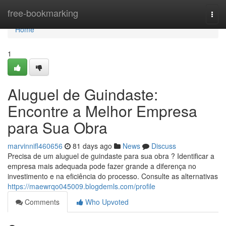
Home
free-bookmarking
Togg
navi
Home
1
Aluguel de Guindaste:
Encontre a Melhor Empresa
para Sua Obra
marvinnifl460656
81 days ago
News
Discuss
Precisa de um aluguel de guindaste para sua obra ? Identificar a
empresa mais adequada pode fazer grande a diferença no
investimento e na eficiência do processo. Consulte as alternativas
https://maewrqo045009.blogdemls.com/profile
Comments
Who Upvoted