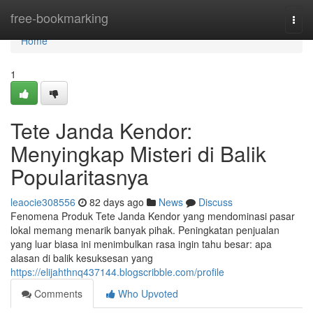
Home
free-bookmarking
Togg
navi
Home
1
Tete Janda Kendor:
Menyingkap Misteri di Balik
Popularitasnya
leaocie308556
82 days ago
News
Discuss
Fenomena Produk Tete Janda Kendor yang mendominasi pasar
lokal memang menarik banyak pihak. Peningkatan penjualan
yang luar biasa ini menimbulkan rasa ingin tahu besar: apa
alasan di balik kesuksesan yang
https://elijahthnq437144.blogscribble.com/profile
Comments
Who Upvoted