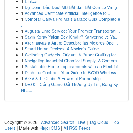
1
Ethicon
1
Dự Đoán Đầu Đuôi MB Bắt Săn Bắt Con Lô Vàng
1
Advanced Certificate Artificial Intelligence fo...
1
Comprar Canva Pro Mais Barato: Guia Completo e
...
1
Augusta Limo Service: Your Premier Transportati...
1
Sayın Koray Yalçın Bey Kimdir? Kariyerine ve Ya...
1
Alternativas a Airtm: Descubre las Mejores Opci...
1
Smart Home Devices: A Novice's Guide
1
Wellbeing Gadgets: Origami & Paper Crafting for...
1
Navigating Industrial Chemical Supply: A Compre...
1
Sustainable Home Improvements with an Electrici...
1
Ditch the Contract: Your Guide to BYOD Wireless
1
AIGV & TTChain: A Powerful Partnership
1
DE88 – Cổng Game Đổi Thưởng Uy Tín, Đăng Ký
Nha...
Copyright © 2026 |
Advanced Search
|
Live
|
Tag Cloud
|
Top
Users
| Made with
Kliqqi CMS
|
All RSS Feeds