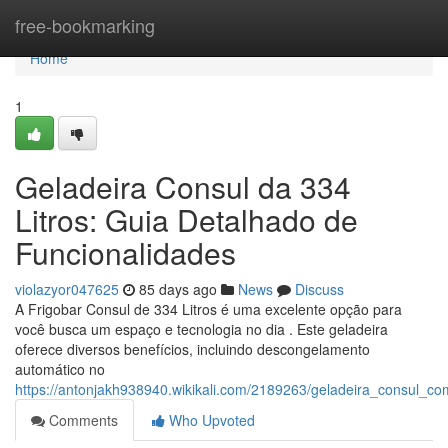
Home
free-bookmarking
Home
1
Geladeira Consul da 334
Litros: Guia Detalhado de
Funcionalidades
violazyor047625
85 days ago
News
Discuss
A Frigobar Consul de 334 Litros é uma excelente opção para
você busca um espaço e tecnologia no dia . Este geladeira
oferece diversos benefícios, incluindo descongelamento
automático no
https://antonjakh938940.wikikali.com/2189263/geladeira_consul_c
Comments
Who Upvoted