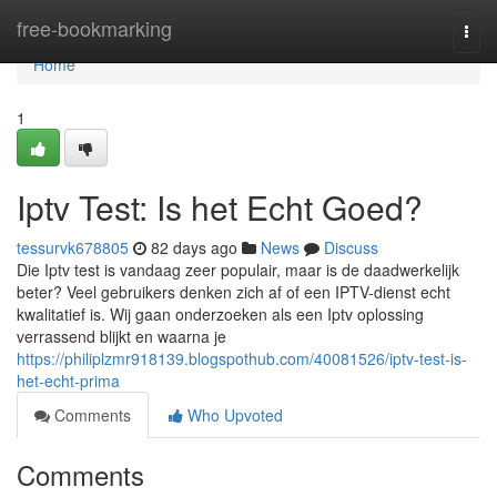
Home
free-bookmarking
Togg
navi
Home
1
Iptv Test: Is het Echt Goed?
tessurvk678805
82 days ago
News
Discuss
Die Iptv test is vandaag zeer populair, maar is de daadwerkelijk
beter? Veel gebruikers denken zich af of een IPTV-dienst echt
kwalitatief is. Wij gaan onderzoeken als een Iptv oplossing
verrassend blijkt en waarna je
https://philiplzmr918139.blogspothub.com/40081526/iptv-test-is-
het-echt-prima
Comments
Who Upvoted
Comments