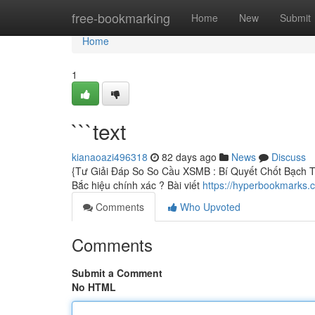
Home
free-bookmarking
Home
New
Submit
Home
1
```text
kianaoazi496318
82 days ago
News
Discuss
{Tư Giải Đáp So So Cầu XSMB : Bí Quyết Chốt Bạch 
Bắc hiệu chính xác ? Bài viết
https://hyperbookmarks.
Comments
Who Upvoted
Comments
Submit a Comment
No HTML