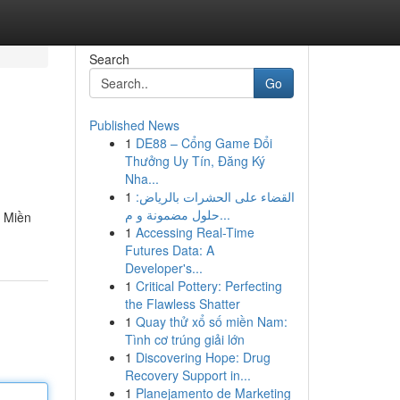
Search
Go
Published News
1
DE88 – Cổng Game Đổi
Thưởng Uy Tín, Đăng Ký
Nha...
1
القضاء على الحشرات بالرياض:
حلول مضمونة و م...
ố Miền
1
Accessing Real-Time
Futures Data: A
Developer's...
1
Critical Pottery: Perfecting
the Flawless Shatter
1
Quay thử xổ số miền Nam:
Tình cơ trúng giải lớn
1
Discovering Hope: Drug
Recovery Support in...
1
Planejamento de Marketing