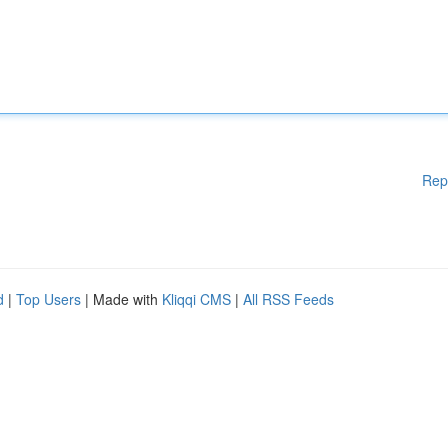
Rep
d
|
Top Users
| Made with
Kliqqi CMS
|
All RSS Feeds