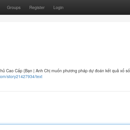
Groups
Register
Login
Thủ Cao Cấp {Bạn | Anh Chị muốn phương pháp dự đoán kết quả xổ s
com/story21427934/text