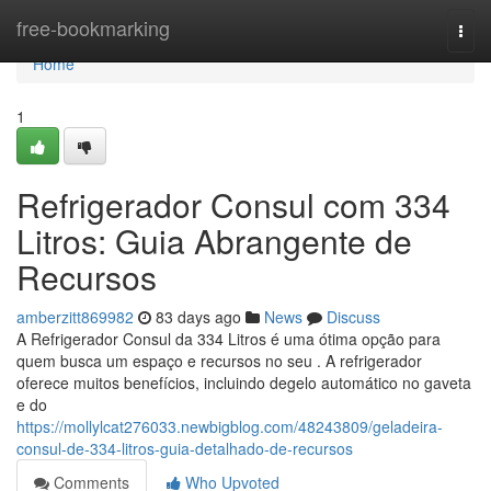
Home
free-bookmarking
Togg
navi
Home
1
Refrigerador Consul com 334
Litros: Guia Abrangente de
Recursos
amberzitt869982
83 days ago
News
Discuss
A Refrigerador Consul da 334 Litros é uma ótima opção para
quem busca um espaço e recursos no seu . A refrigerador
oferece muitos benefícios, incluindo degelo automático no gaveta
e do
https://mollylcat276033.newbigblog.com/48243809/geladeira-
consul-de-334-litros-guia-detalhado-de-recursos
Comments
Who Upvoted