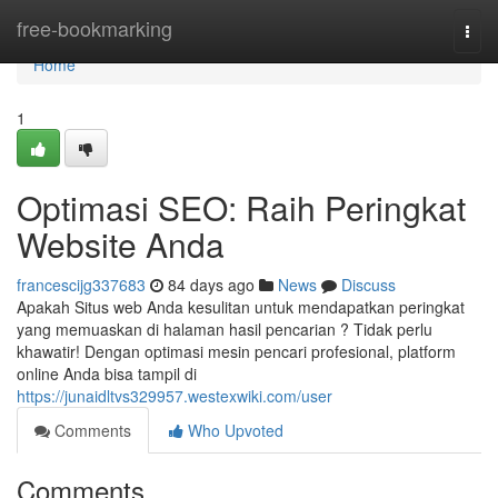
Home
free-bookmarking
Togg
navi
Home
1
Optimasi SEO: Raih Peringkat
Website Anda
francescijg337683
84 days ago
News
Discuss
Apakah Situs web Anda kesulitan untuk mendapatkan peringkat
yang memuaskan di halaman hasil pencarian ? Tidak perlu
khawatir! Dengan optimasi mesin pencari profesional, platform
online Anda bisa tampil di
https://junaidltvs329957.westexwiki.com/user
Comments
Who Upvoted
Comments