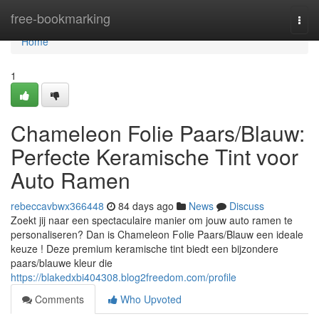
Home
free-bookmarking
Togg
navi
Home
1
Chameleon Folie Paars/Blauw:
Perfecte Keramische Tint voor
Auto Ramen
rebeccavbwx366448
84 days ago
News
Discuss
Zoekt jij naar een spectaculaire manier om jouw auto ramen te
personaliseren? Dan is Chameleon Folie Paars/Blauw een ideale
keuze ! Deze premium keramische tint biedt een bijzondere
paars/blauwe kleur die
https://blakedxbi404308.blog2freedom.com/profile
Comments
Who Upvoted