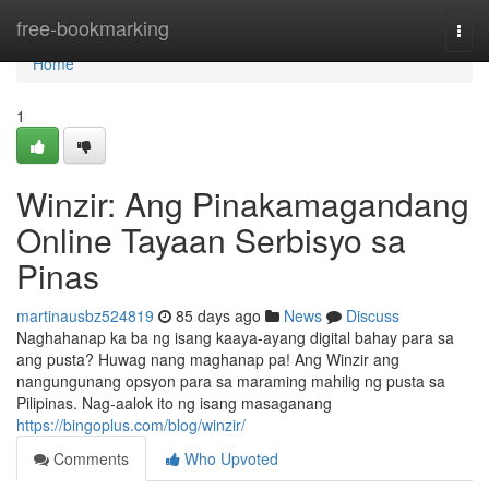
Home
free-bookmarking
Togg
navi
Home
1
Winzir: Ang Pinakamagandang
Online Tayaan Serbisyo sa
Pinas
martinausbz524819
85 days ago
News
Discuss
Naghahanap ka ba ng isang kaaya-ayang digital bahay para sa
ang pusta? Huwag nang maghanap pa! Ang Winzir ang
nangungunang opsyon para sa maraming mahilig ng pusta sa
Pilipinas. Nag-aalok ito ng isang masaganang
https://bingoplus.com/blog/winzir/
Comments
Who Upvoted