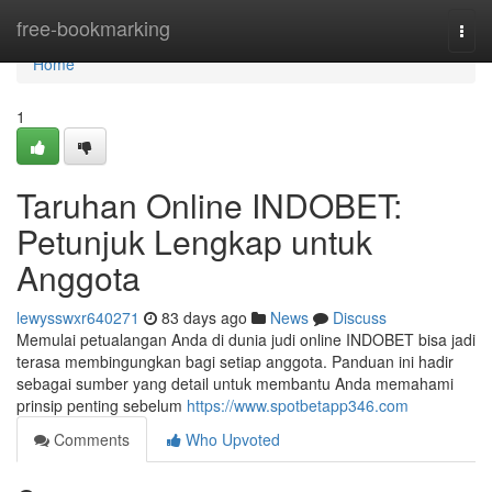
Home
free-bookmarking
Togg
navi
Home
1
Taruhan Online INDOBET:
Petunjuk Lengkap untuk
Anggota
lewysswxr640271
83 days ago
News
Discuss
Memulai petualangan Anda di dunia judi online INDOBET bisa jadi
terasa membingungkan bagi setiap anggota. Panduan ini hadir
sebagai sumber yang detail untuk membantu Anda memahami
prinsip penting sebelum
https://www.spotbetapp346.com
Comments
Who Upvoted