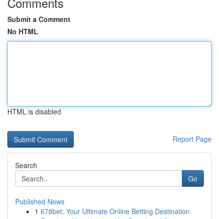
Comments
Submit a Comment
No HTML
HTML is disabled
Report Page
Search
Go
Published News
1
678bet: Your Ultimate Online Betting Destination