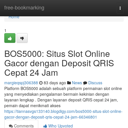
Home
free-bookmarking
Togg
navi
Home
1
BOS5000: Situs Slot Online
Gacor dengan Deposit QRIS
Cepat 24 Jam
margieqspj306388
83 days ago
News
Discuss
Platform BOS5000 adalah sebuah platform permainan slot online
yang menyediakan pengalaman bermain kekinian dengan
layanan lengkap . Dengan layanan deposit QRIS cepat 24 jam,
pemain dapat menikmati akses
https://tiannasvgs133140.blogdigy.com/bos5000-situs-slot-online-
gacor-dengan-deposit-qris-cepat-24-jam-66346801
Comments
Who Upvoted