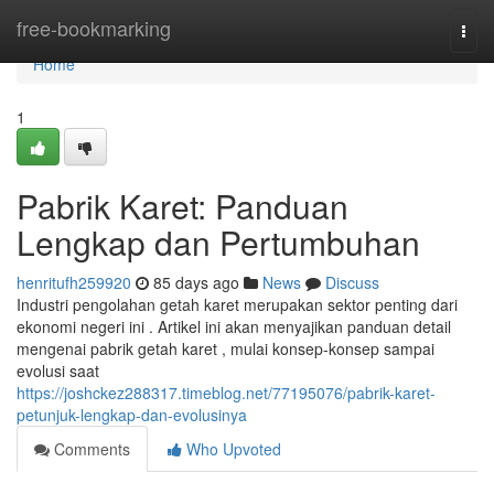
Home
free-bookmarking
Togg
navi
Home
1
Pabrik Karet: Panduan
Lengkap dan Pertumbuhan
henritufh259920
85 days ago
News
Discuss
Industri pengolahan getah karet merupakan sektor penting dari
ekonomi negeri ini . Artikel ini akan menyajikan panduan detail
mengenai pabrik getah karet , mulai konsep-konsep sampai
evolusi saat
https://joshckez288317.timeblog.net/77195076/pabrik-karet-
petunjuk-lengkap-dan-evolusinya
Comments
Who Upvoted