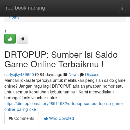
Home
free-bookmarking
Togg
navi
Home
1
DRTOPUP: Sumber Isi Saldo
Game Online Terbaikmu !
carlyxjky489650
84 days ago
News
Discuss
Mencari lokasi terpercaya untuk melakukan pengisian saldo game
online? Jangan ragu lagi! DRTOPUP adalah jawaban nomor satu
untuk semua kebutuhan kebutuhanmu ! Kami menyediakan
berbagai jenis voucher untuk
https://dirstop.com/story28511932/drtopup-sumber-top-up-game-
online-paling-oke
Comments
Who Upvoted