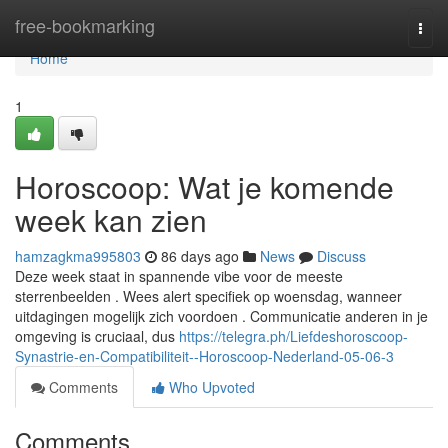
Home
free-bookmarking
Togg
navi
Home
1
Horoscoop: Wat je komende
week kan zien
hamzagkma995803
86 days ago
News
Discuss
Deze week staat in spannende vibe voor de meeste
sterrenbeelden . Wees alert specifiek op woensdag, wanneer
uitdagingen mogelijk zich voordoen . Communicatie anderen in je
omgeving is cruciaal, dus
https://telegra.ph/Liefdeshoroscoop-
Synastrie-en-Compatibiliteit--Horoscoop-Nederland-05-06-3
Comments
Who Upvoted
Comments