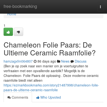
Home
free-bookmarking
Togg
navi
Home
1
Chameleon Folie Paars: De
Ultieme Ceramic Raamfolie?
hamzagxfm064807
86 days ago
News
Discuss
{Ben je op zoek naar een manier om je voertuigruiten te
verfraaien met een opvallende aanblik? Mogelijk is de
Chameleon- Folie Paars dé oplossing . Deze moderne ceramic
raamfolie biedt niet alleen
https://ezmarkbookmarks.com/story21487998/chameleon-folie-
paars-de-ultieme-ceramic-raamfolie
Comments
Who Upvoted