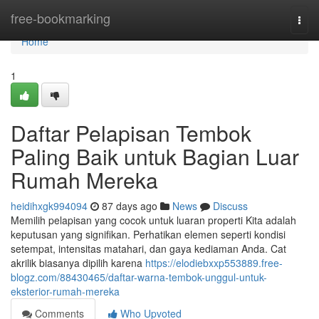
Home
free-bookmarking
Togg
navi
Home
1
Daftar Pelapisan Tembok
Paling Baik untuk Bagian Luar
Rumah Mereka
heidihxgk994094
87 days ago
News
Discuss
Memilih pelapisan yang cocok untuk luaran properti Kita adalah
keputusan yang signifikan. Perhatikan elemen seperti kondisi
setempat, intensitas matahari, dan gaya kediaman Anda. Cat
akrilik biasanya dipilih karena
https://elodiebxxp553889.free-
blogz.com/88430465/daftar-warna-tembok-unggul-untuk-
eksterior-rumah-mereka
Comments
Who Upvoted