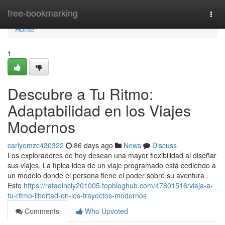
Home
free-bookmarking
Togg
navi
Home
1
Descubre a Tu Ritmo:
Adaptabilidad en los Viajes
Modernos
carlyomzc430322
86 days ago
News
Discuss
Los exploradores de hoy desean una mayor flexibilidad al diseñar
sus viajes. La típica idea de un viaje programado está cediendo a
un modelo donde el persona tiene el poder sobre su aventura .
Esto
https://rafaelnciy201005.topbloghub.com/47801516/viaja-a-
tu-ritmo-libertad-en-los-trayectos-modernos
Comments
Who Upvoted