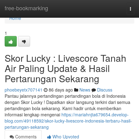
Home
free-bookmarking
Togg
navi
Home
1
Skor Lucky : Livescore Tanah
Air Paling Update & Hasil
Pertarungan Sekarang
phoebeyetx707141
86 days ago
News
Discuss
Pantau jalannya pertandingan pertandingan bola di Indonesia
dengan Skor Lucky ! Dapatkan skor langsung terkini dari semua
pertandingan bola sekarang. Kami hadir untuk memberikan
informasi lengkap mengenai
https://mariahnjta679654.develop-
blog.com/49118592/skor-lucky-livescore-indonesia-terbaru-hasil-
pertarungan-sekarang
Comments
Who Upvoted