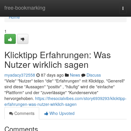
Home
free-bookmarking
Togg
navi
Home
1
Klicktipp Erfahrungen: Was
Nutzer wirklich sagen
myadacy372558
87 days ago
News
Discuss
"Viele" "Nutzer" teilen "die" "Erfahrungen" mit Klicktipp. "Generell"
sind diese "Aussagen" "positiv" , "häufig" wird die "einfache"
"Plattform" und der "zuverlässige" "Kundenservice"
hervorgehoben.
https://thesocialvibes.com/story6939293/klicktipp-
erfahrungen-was-nutzer-wirklich-sagen
Comments
Who Upvoted
Comments