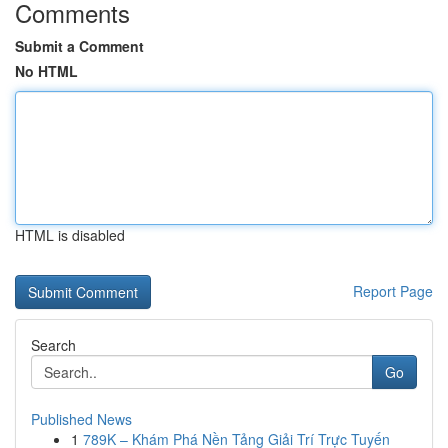
Comments
Submit a Comment
No HTML
HTML is disabled
Report Page
Search
Go
Published News
1
789K – Khám Phá Nền Tảng Giải Trí Trực Tuyến