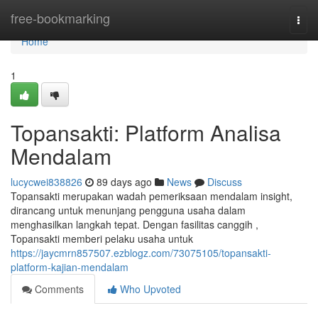
Home
free-bookmarking
Togg
navi
Home
1
Topansakti: Platform Analisa
Mendalam
lucycwei838826
89 days ago
News
Discuss
Topansakti merupakan wadah pemeriksaan mendalam insight,
dirancang untuk menunjang pengguna usaha dalam
menghasilkan langkah tepat. Dengan fasilitas canggih ,
Topansakti memberi pelaku usaha untuk
https://jaycmrn857507.ezblogz.com/73075105/topansakti-
platform-kajian-mendalam
Comments
Who Upvoted