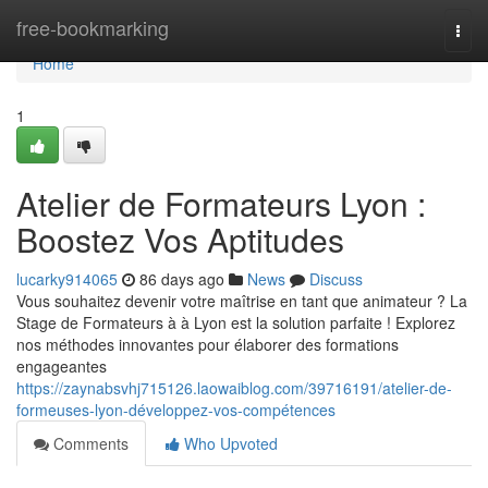
Home
free-bookmarking
Togg
navi
Home
1
Atelier de Formateurs Lyon :
Boostez Vos Aptitudes
lucarky914065
86 days ago
News
Discuss
Vous souhaitez devenir votre maîtrise en tant que animateur ? La
Stage de Formateurs à à Lyon est la solution parfaite ! Explorez
nos méthodes innovantes pour élaborer des formations
engageantes
https://zaynabsvhj715126.laowaiblog.com/39716191/atelier-de-
formeuses-lyon-développez-vos-compétences
Comments
Who Upvoted