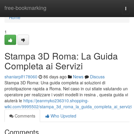
Home
free-bookmarking
Togg
navi
Home
1
Stampa 3D Roma: La Guida
Completa ai Servizi
shaniarplf178060
86 days ago
News
Discuss
Stampa 3D Roma: Una guida completa ai soluzioni di
prototipazione rapida a Roma. Nel caso in cui stiate valutando un
operatore per realizzare i vostri modelli in resina , questa guida vi
aiuterà le
https://jeanmyko236310.shopping-
wiki.com/9995502/stampa_3d_roma_la_guida_completa_ai_servizi
Comments
Who Upvoted
Comments